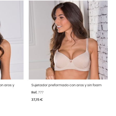
Talla
on aros y
Sujetador preformado con aros y sin foam
C
90D
95B
100B
105B
110B
115B
Ref.
777
Color
37,15 €
Arena
Negro