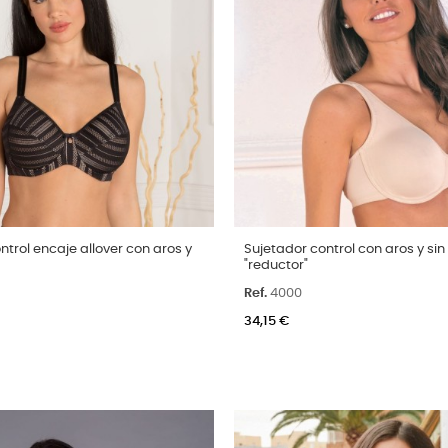
Talla
ntrol encaje allover con aros y
Sujetador control con aros y si
"reductor"
100C
105C
110C
115C
90C
95C
100C
105C
110
Ref.
4000
Color
ro
Blanco
Negro
Piel
34,15 €