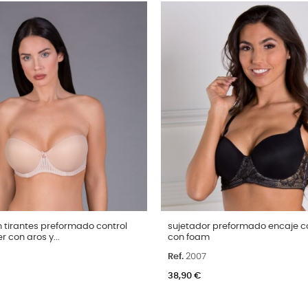
Talla
n tirantes preformado control
sujetador preformado encaje c
r con aros y...
con foam
100C
105C
90C
95C
100C
105C
110
Ref.
2007
95D
100D
105D
ro
38,90 €
Color
Negro