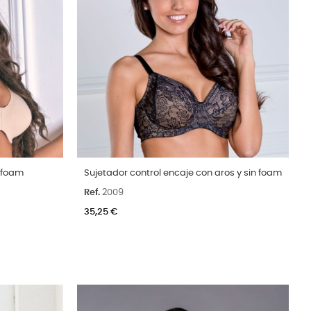
Talla
n foam
Sujetador control encaje con aros y sin foam
C
90C
95C
100C
105C
110C
115C
Ref.
2009
120C
125C
90D
95D
100D
105D
35,25 €
110D
115D
120D
Color
Arena
Negro