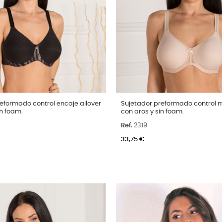
Talla
eformado control encaje allover
Sujetador preformado control 
in foam.
con aros y sin foam.
100C
105C
110C
115C
90C
95C
100C
105C
110
Ref.
2319
Color
ro
Arena
Negro
33,75 €