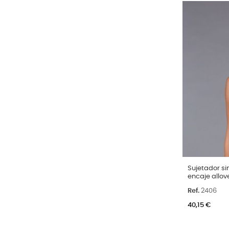
Talla
Sujetador si
encaje allove
90C
95C
Ref.
2406
Color
Arena
Neg
40,15 €