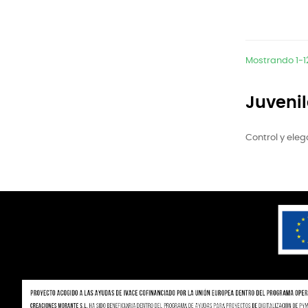
Mostrando 1-12
Juvenil
Control y eleg