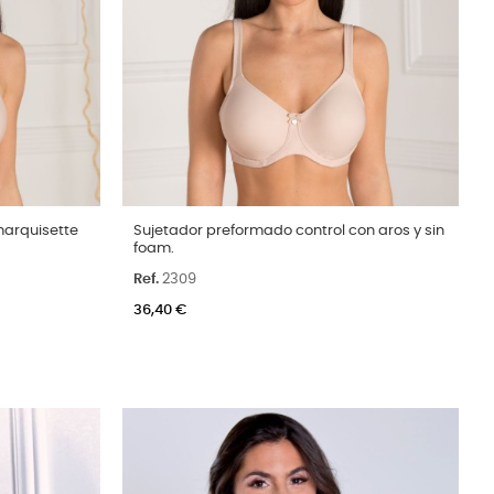
Talla
marquisette
Sujetador preformado control con aros y sin
foam.
C
115C
90C
95C
100C
105C
110C
115C
Ref.
2309
Color
Arena
Negro
36,40 €