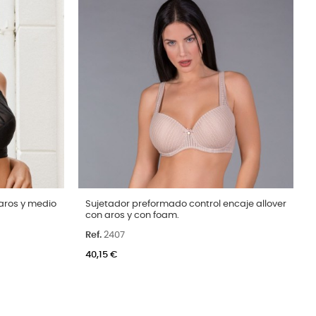
Talla
aros y medio
Sujetador preformado control encaje allover
con aros y con foam.
C
90D
90C
95C
100C
105C
Ref.
2407
Color
Arena
Negro
40,15 €