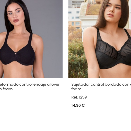
Talla
eformado control encaje allover
Sujetador control bordado con 
in foam.
foam
105C
110C
115C
95C
100C
105C
110C
115
Ref.
1259
95D
100D
105D
110D
ro
14,90 €
Color
Arena
Negro