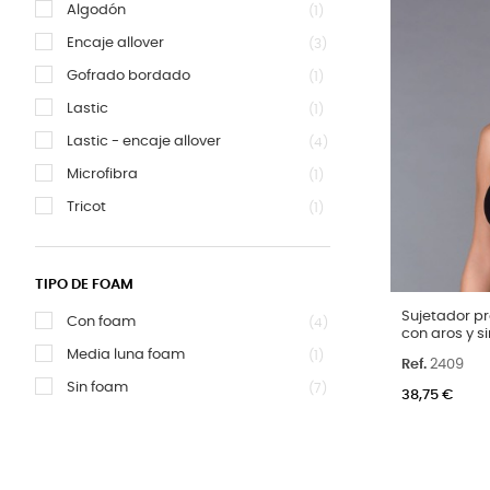
Algodón
(1)
Encaje allover
(3)
Gofrado bordado
(1)
Lastic
(1)
Lastic - encaje allover
(4)
Microfibra
(1)
Tricot
(1)
TIPO DE FOAM
Talla
Sujetador pr
Con foam
(4)
con aros y s
95C
100C
Media luna foam
(1)
Ref.
2409
Color
Sin foam
(7)
Arena
Neg
38,75 €