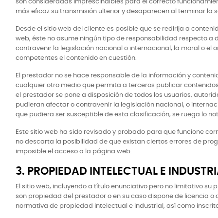
son consideradas imprescindibles para el correcto funcionamiento 
más eficaz su transmisión ulterior y desaparecen al terminar la s
Desde el sitio web del cliente es posible que se redirija a conten
web, éste no asume ningún tipo de responsabilidad respecto a d
contravenir la legislación nacional o internacional, la moral o e
competentes el contenido en cuestión.
El prestador no se hace responsable de la información y contenid
cualquier otro medio que permita a terceros publicar contenidos 
el prestador se pone a disposición de todos los usuarios, autor
pudieran afectar o contravenir la legislación nacional, o internac
que pudiera ser susceptible de esta clasificación, se ruega lo no
Este sitio web ha sido revisado y probado para que funcione corr
no descarta la posibilidad de que existan ciertos errores de p
imposible el acceso a la página web.
3. PROPIEDAD INTELECTUAL E INDUSTRI
El sitio web, incluyendo a título enunciativo pero no limitativo 
son propiedad del prestador o en su caso dispone de licencia o 
normativa de propiedad intelectual e industrial, así como inscrit