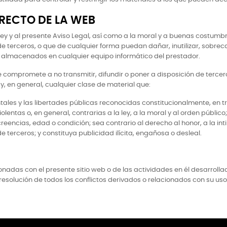
RECTO DE LA WEB
y y al presente Aviso Legal, así como a la moral y a buenas costumbres
 de terceros, o que de cualquier forma puedan dañar, inutilizar, sobrec
 almacenados en cualquier equipo informático del prestador.
o se compromete a no transmitir, difundir o poner a disposición de terce
y, en general, cualquier clase de material que:
ales y las libertades públicas reconocidas constitucionalmente, en tr
lentas o, en general, contrarias a la ley, a la moral y al orden públic
creencias, edad o condición; sea contrario al derecho al honor, a la in
 terceros; y constituya publicidad ilícita, engañosa o desleal.
onadas con el presente sitio web o de las actividades en él desarrollad
olución de todos los conflictos derivados o relacionados con su uso 