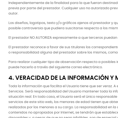
Independientemente de la finalidad para la que fueran destinados,
previa por parte del prestador. Cualquier uso no autorizado pre
autor.
Los diseños, logotipos, texto y/o gráficos ajenos al prestador y
posible controversia que pudiera suscitarse respecto a los mismo
El prestador NO AUTORIZA expresamente a que terceros puedan redi
El prestador reconoce a favor de sus titulares los correspondient
o responsabilidad alguna del prestador sobre los mismos, como
Para realizar cualquier tipo de observación respecto a posibles 
puede hacerlo a través del siguiente correo electrónico.
4. VERACIDAD DE LA INFORMACIÓN Y
Toda la información que facilita el Usuario tiene que ser veraz. 
Servicios. Será responsabilidad del Usuario mantener toda la
situación real. En todo caso, el Usuario será el único responsable
servicios de este sitio web, los menores de edad tienen que obt
realizados por los menores a su cargo. La responsabilidad en l
contenidos no apropiados por Internet, se tendrán que establece
disponibles y, a pesar de que no sean infalibles, son de especial