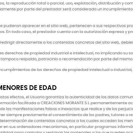
 la reproducción total o parcial, uso, explotación, distribución y com
viamente por parte del prestador será considerado un incumplimiento g
 que pudieran aparecer en el sitio web, pertenecen a sus respectivos p
s. En todo caso, el prestador cuenta con la autorización expresa y pr
rigir directamente a los contenidos concretos del sitio web, debiendo
es derechos de propiedad industrial e intelectual, no implicando su so
 tampoco respaldo, patrocinio o recomendación por parte del mismo
incumplimientos de los derechos de propiedad intelectual o industrial,
 MENORES DE EDAD
A estos efectos, el Usuario garantiza la autenticidad de los datos comu
 información facilitada a CREACIONES MORANTE S.L permanentemente a
 de las manifestaciones falsas o inexactas que realice y de los perjuic
ener siempre previamente el consentimiento de los padres, tutores o r
a determinación de contenidos concretos a los cuales acceden los men
r en sus ordenadores mecanismos, en particular programas informático
 utilidad para controlar y restringir los materiales a los que pueden a