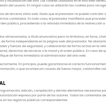
y visualización del sitio. Las cookies utilizadas en el sitio web tiene
esión del usuario. En ningún caso se utilizarán las cookies para recog
idos de terceros sitios web. Dado que el prestador no puede controlar s
ichos contenidos. En todo caso, el prestador manifiesta que proceder
l orden público, procediendo a la retirada inmediata de la redirección
os almacenados, a título enunciativo pero no limitativo, en foros, cha
de forma independiente en la página web del prestador. No obstante y e
idades y fuerzas de seguridad, y colaborando de forma activa en la re
ional, derechos de terceros o la moral y el orden público. En caso de q
tifique de forma inmediata al administrador del sitio web.
ectamente. En principio, puede garantizarse el correcto funcionamiento
rogramación, o que acontezcan causas de fuerza mayor, catástrofes n
AL
su programación, edición, compilación y demás elementos necesarios par
autorización expresa por parte de los autores. Todos los contenidos d
os en los registros públicos correspondientes.