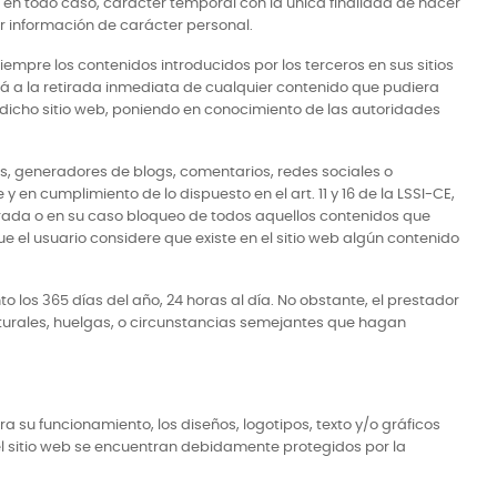
n, en todo caso, carácter temporal con la única finalidad de hacer
er información de carácter personal.
iempre los contenidos introducidos por los terceros en sus sitios
á a la retirada inmediata de cualquier contenido que pudiera
 a dicho sitio web, poniendo en conocimiento de las autoridades
ts, generadores de blogs, comentarios, redes sociales o
n cumplimiento de lo dispuesto en el art. 11 y 16 de la LSSI-CE,
tirada o en su caso bloqueo de todos aquellos contenidos que
ue el usuario considere que existe en el sitio web algún contenido
 los 365 días del año, 24 horas al día. No obstante, el prestador
aturales, huelgas, o circunstancias semejantes que hagan
a su funcionamiento, los diseños, logotipos, texto y/o gráficos
el sitio web se encuentran debidamente protegidos por la