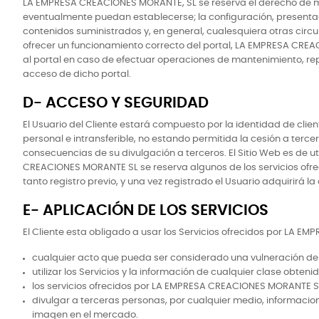
LA EMPRESA CREACIONES MORANTE, SL se reserva el derecho de mod
eventualmente puedan establecerse; la configuración, presentació
contenidos suministrados y, en general, cualesquiera otras circ
ofrecer un funcionamiento correcto del portal, LA EMPRESA CREAC
al portal en caso de efectuar operaciones de mantenimiento, repa
acceso de dicho portal.
D- ACCESO Y SEGURIDAD
El Usuario del Cliente estará compuesto por la identidad de clien
personal e intransferible, no estando permitida la cesión a ter
consecuencias de su divulgación a terceros. El Sitio Web es de u
CREACIONES MORANTE SL se reserva algunos de los servicios ofrec
tanto registro previo, y una vez registrado el Usuario adquirirá la
E- APLICACIÓN DE LOS SERVICIOS
El Cliente esta obligado a usar los Servicios ofrecidos por LA E
cualquier acto que pueda ser considerado una vulneración de
utilizar los Servicios y la información de cualquier clase obteni
los servicios ofrecidos por LA EMPRESA CREACIONES MORANTE SL c
divulgar a terceras personas, por cualquier medio, informaci
imagen en el mercado.