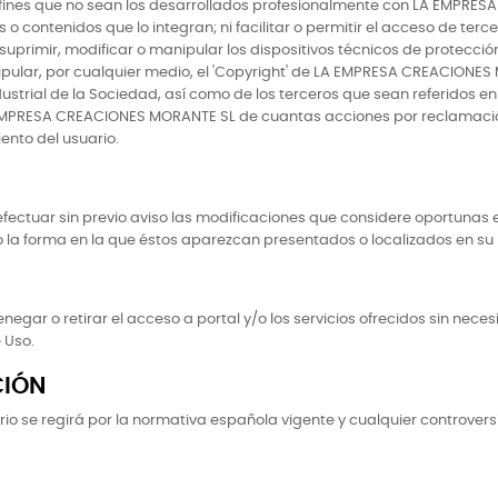
ros fines que no sean los desarrollados profesionalmente con LA EMPRE
s o contenidos que lo integran; ni facilitar o permitir el acceso de ter
uprimir, modificar o manipular los dispositivos técnicos de protección
ipular, por cualquier medio, el 'Copyright' de LA EMPRESA CREACIONES 
ustrial de la Sociedad, así como de los terceros que sean referidos en 
EMPRESA CREACIONES MORANTE SL de cuantas acciones por reclamación d
ento del usuario.
ctuar sin previo aviso las modificaciones que considere oportunas en
 la forma en la que éstos aparezcan presentados o localizados en su 
ar o retirar el acceso a portal y/o los servicios ofrecidos sin necesi
 Uso.
CIÓN
io se regirá por la normativa española vigente y cualquier controvers