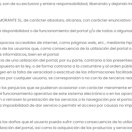
io, son de su exclusiva y entera responsabilidad, liberando y dejan
NTE SL, de carácter absoluto, alcanza, con carácter enunciativo y no
de disponibilidad o de funcionamiento del portal y/o de todos o algunos
espacios accesibles de internet, como páginas web, etc., mediante hiper
n de los usuarios que, como consecuencia de la utilización del portal 
informáticos, bien en el portal.
a de una utilización del portal, por su parte, contraria a las presente
puesto en la ley, o de forma contraria a la costumbre y al orden públi
igen en la falta de veracidad o exactitud de las informaciones facilit
das por cualquier usuario, se correspondan o no con la de terceros rea
 perjuicios que se pudieran ocasionar con carácter meramente enunci
 el funcionamiento operativo de este sistema electrónico o en los apar
trasen la prestación de los servicios o la navegación por el portal;
 la imposibilidad de dar servicio o permitir el acceso por causas no
s daños que el usuario pueda sufrir como consecuencia de la utiliz
zación del portal, así como la adquisición de los productos y servicios