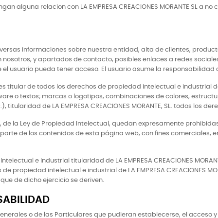
e tengan alguna relacion con LA EMPRESA CREACIONES MORANTE SL a no 
ersas informaciones sobre nuestra entidad, alta de clientes, producto
nosotros, y apartados de contacto, posibles enlaces a redes sociales 
el usuario pueda tener acceso. El usuario asume la responsabilidad de
 titular de todos los derechos de propiedad intelectual e industrial 
ftware o textos; marcas o logotipos, combinaciones de colores, estruc
.), titularidad de LA EMPRESA CREACIONES MORANTE, SL. todos los der
ndo, de la Ley de Propiedad Intelectual, quedan expresamente prohibidas
 parte de los contenidos de esta página web, con fines comerciales, en
ntelectual e Industrial titularidad de LA EMPRESA CREACIONES MORANTE 
os de propiedad intelectual e industrial de LA EMPRESA CREACIONES MOR
ue de dicho ejercicio se deriven.
SABILIDAD
enerales o de las Particulares que pudieran establecerse, el acceso y u