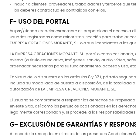
inducir a clientes, proveedores, trabajadores y terceros qu
los deberes contractuales contraídos con ellos.
F- USO DEL PORTAL
https://tienda.creacionesmorante.es proporciona el acceso a div
usuarios registrados como minoristas, sección para trabajar con 
EMPRESA CREACIONES MORANTE, SL. o a sus licenciantes a los que 
LA EMPRESA CREACIONES MORANTE, SL. por sí o como cesionaria, es
misma (a título enunciativo, imágenes, sonido, audio, vídeo, so
ordenador necesarios para su funcionamiento, acceso y uso, etc
En virtud de lo dispuesto en los artículos 8 y 32.1, párrafo segu
incluida su modalidad de puesta a disposición, de la totalidad o
autorización de LA EMPRESA CREACIONES MORANTE, SL.
El usuario se compromete a respetar los derechos de Propiedad I
en este Sitio, así como los perjuicios ocasionados en los derech
legalmente correspondan y, si procede, a las responsabilidades q
G- EXCLUSIÓN DE GARANTÍAS Y RESPON
A tenor de lo recogido en el resto de las presentes Condiciones G