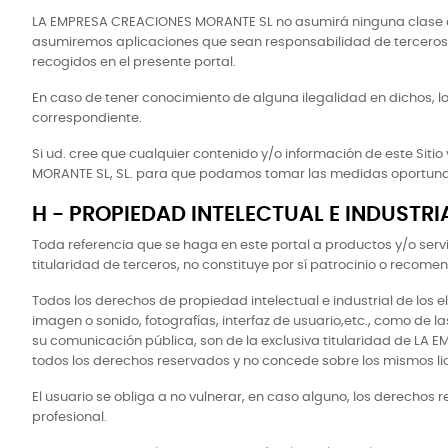
LA EMPRESA CREACIONES MORANTE SL no asumirá ninguna clase de pe
asumiremos aplicaciones que sean responsabilidad de terceros 
recogidos en el presente portal.
En caso de tener conocimiento de alguna ilegalidad en dichos, 
correspondiente.
Si ud. cree que cualquier contenido y/o información de este Sit
MORANTE SL, SL. para que podamos tomar las medidas oportuna
H - PROPIEDAD INTELECTUAL E INDUSTRI
Toda referencia que se haga en este portal a productos y/o servi
titularidad de terceros, no constituye por sí patrocinio o recom
Todos los derechos de propiedad intelectual e industrial de los e
imagen o sonido, fotografías, interfaz de usuario,etc., como de l
su comunicación pública, son de la exclusiva titularidad de LA
todos los derechos reservados y no concede sobre los mismos lic
El usuario se obliga a no vulnerar, en caso alguno, los derechos r
profesional.