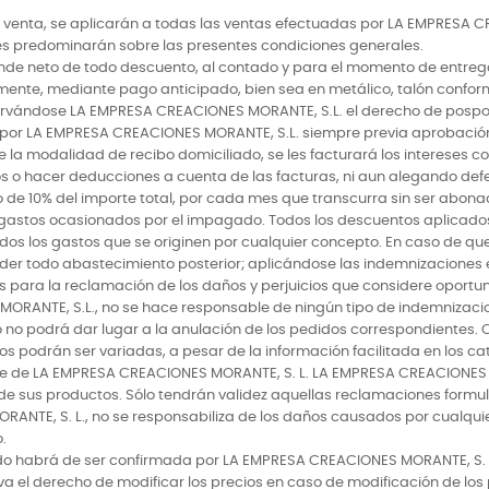
 venta, se aplicarán a todas las ventas efectuadas por LA EMPRESA CR
s predominarán sobre las presentes condiciones generales.
iende neto de todo descuento, al contado y para el momento de entrega
mente, mediante pago anticipado, bien sea en metálico, talón confor
vándose LA EMPRESA CREACIONES MORANTE, S.L. el derecho de posponer
s por LA EMPRESA CREACIONES MORANTE, S.L. siempre previa aprobación
la modalidad de recibo domiciliado, se les facturará los intereses c
gos o hacer deducciones a cuenta de las facturas, ni aun alegando def
 de 10% del importe total, por cada mes que transcurra sin ser abona
gastos ocasionados por el impagado. Todos los descuentos aplicado
odos los gastos que se originen por cualquier concepto. En caso de qu
der todo abastecimiento posterior; aplicándose las indemnizaciones 
les para la reclamación de los daños y perjuicios que considere opor
RANTE, S.L., no se hace responsable de ningún tipo de indemnizacio
 no podrá dar lugar a la anulación de los pedidos correspondientes.
os podrán ser variadas, a pesar de la información facilitada en los 
 de LA EMPRESA CREACIONES MORANTE, S. L. LA EMPRESA CREACIONES MO
 sus productos. Sólo tendrán validez aquellas reclamaciones formulad
ANTE, S. L., no se responsabiliza de los daños causados por cualquie
.
do habrá de ser confirmada por LA EMPRESA CREACIONES MORANTE, S. L.
a el derecho de modificar los precios en caso de modificación de lo