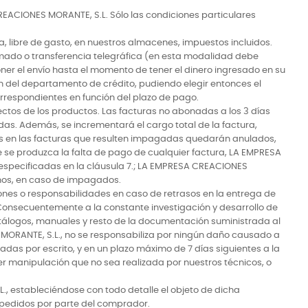
EACIONES MORANTE, S.L. Sólo las condiciones particulares
, libre de gasto, en nuestros almacenes, impuestos incluidos.
mado o transferencia telegráfica (en esta modalidad debe
 el envío hasta el momento de tener el dinero ingresado en su
 del departamento de crédito, pudiendo elegir entonces el
orrespondientes en función del plazo de pago.
ectos de los productos. Las facturas no abonadas a los 3 días
das. Además, se incrementará el cargo total de la factura,
s en las facturas que resulten impagadas quedarán anulados,
e se produzca la falta de pago de cualquier factura, LA EMPRESA
especificadas en la cláusula 7.; LA EMPRESA CREACIONES
tunos, en caso de impagados.
nes o responsabilidades en caso de retrasos en la entrega de
 Consecuentemente a la constante investigación y desarrollo de
catálogos, manuales y resto de la documentación suministrada al
RANTE, S.L., no se responsabiliza por ningún daño causado a
as por escrito, y en un plazo máximo de 7 días siguientes a la
r manipulación que no sea realizada por nuestros técnicos, o
, estableciéndose con todo detalle el objeto de dicha
s pedidos por parte del comprador.