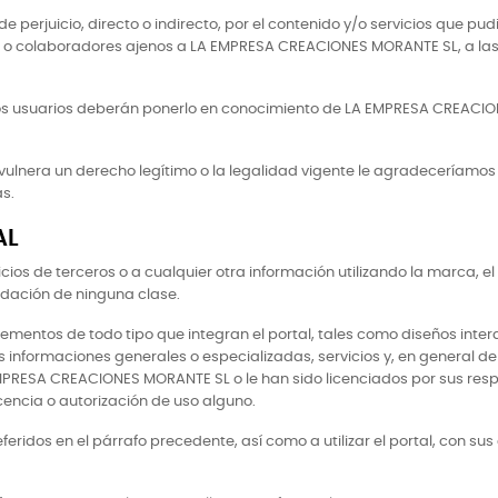
rjuicio, directo o indirecto, por el contenido y/o servicios que pud
o colaboradores ajenos a LA EMPRESA CREACIONES MORANTE SL, a las q
los usuarios deberán ponerlo en conocimiento de LA EMPRESA CREACION
io vulnera un derecho legítimo o la legalidad vigente le agradecería
s.
AL
cios de terceros o a cualquier otra información utilizando la marca, 
endación de ninguna clase.
lementos de todo tipo que integran el portal, tales como diseños intera
as informaciones generales o especializadas, servicios y, en general d
 EMPRESA CREACIONES MORANTE SL o le han sido licenciados por sus res
encia o autorización de uso alguno.
eferidos en el párrafo precedente, así como a utilizar el portal, con su