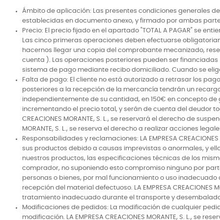
Ámbito de aplicación: Las presentes condiciones generales de
establecidas en documento anexo, y firmado por ambas parte
Precio: El precio fijado en el apartado "TOTAL A PAGAR" se ent
Las cinco primeras operaciones deben efectuarse obligatoria
hacernos llegar una copia del comprobante mecanizado, reser
cuenta ). Las operaciones posteriores pueden ser financiada
sistema de pago mediante recibo domiciliado. Cuando se elige 
Falta de pago: El cliente no está autorizado a retrasar los pa
posteriores a la recepción de la mercancía tendrán un recargo
independientemente de su cantidad, en 150€ en concepto de 
incrementando el precio total, y serán de cuenta del deudor t
CREACIONES MORANTE, S. L., se reservará el derecho de suspen
MORANTE, S. L., se reserva el derecho a realizar acciones lega
Responsabilidades y reclamaciones: LA EMPRESA CREACIONES MO
sus productos debido a causas imprevistas o anormales, y ello
nuestros productos, las especificaciones técnicas de los mism
comprador, no suponiendo esto compromiso ninguno por parte
personas o bienes, por mal funcionamiento o uso inadecuado de
recepción del material defectuoso. LA EMPRESA CREACIONES MOR
tratamiento inadecuado durante el transporte y desembalado
Modificaciones de pedidos: La modificación de cualquier pedi
modificación. LA EMPRESA CREACIONES MORANTE, S. L., se reserv