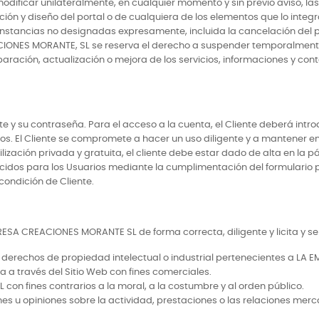
ificar unilateralmente, en cualquier momento y sin previo aviso, la
n y diseño del portal o de cualquiera de los elementos que lo integra
unstancias no designadas expresamente, incluida la cancelación del p
IONES MORANTE, SL se reserva el derecho a suspender temporalmente, y
ración, actualización o mejora de los servicios, informaciones y cont
te y su contraseña. Para el acceso a la cuenta, el Cliente deberá intro
ceros. El Cliente se compromete a hacer un uso diligente y a mantener
tilización privada y gratuita, el cliente debe estar dado de alta en l
idos para los Usuarios mediante la cumplimentación del formulario par
 condición de Cliente.
MPRESA CREACIONES MORANTE SL de forma correcta, diligente y licita y s
 derechos de propiedad intelectual o industrial pertenecientes a LA
da a través del Sitio Web con fines comerciales.
on fines contrarios a la moral, a la costumbre y al orden público.
ones u opiniones sobre la actividad, prestaciones o las relaciones m