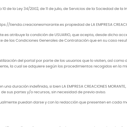
0 de la Ley 34/2002, de 11 de julio, de Servicios de la Sociedad de la 
o web https://tienda.creacionesmorante.es propiedad de LA EMPRESA CREA
te.es atribuye la condición de USUARIO, que acepta, desde dicho acce
e de las Condiciones Generales de Contratación que en su caso resu
ilización del portal por parte de los usuarios que lo visiten, así como
ente, la cual se adquiere según los procedimientos recogidos en la m
tienen una duración indefinida, si bien LA EMPRESA CREACIONES MORANTE
 de sus partes y/o recursos, sin necesidad de previo aviso.
ntualmente puedan darse y con la redacción que presenten en cada m