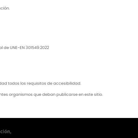
ción.
ual de UNE-EN 301549:2022
ad todos los requisitos de accesibilidad.
entes organismos que deban publicarse en este sitio.