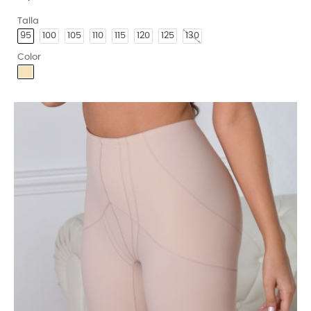
Talla
95
100
105
110
115
120
125
130
Color
Arena