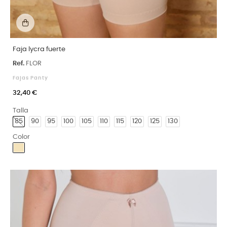
Faja lycra fuerte
Ref.
FLOR
Fajas Panty
32,40 €
Talla
85
90
95
100
105
110
115
120
125
130
Color
Arena