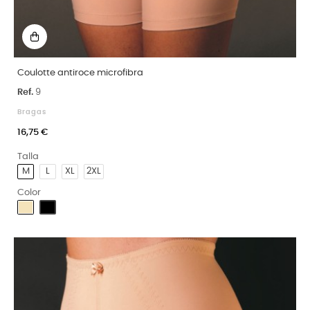
Coulotte antiroce microfibra
Ref.
9
Bragas
16,75 €
Talla
M
L
XL
2XL
Color
Arena
Negro