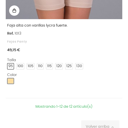
Faja alta con varillas lycra fuerte.
Ref.
1013
Fajas Panty
49,15 €
Talla
95
100
105
110
115
120
125
130
Color
Piel
Mostrando 1-12 de 12 artículo(s)
Volver arriba
