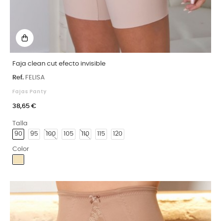
Faja clean cut efecto invisible
Ref.
FELISA
Fajas Panty
38,65 €
Talla
90
95
100
105
110
115
120
Color
Arena