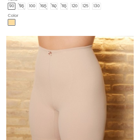
90
95
100
105
110
115
120
125
130
Color
Piel