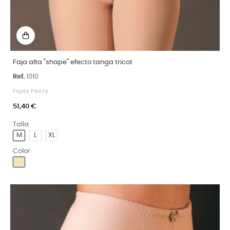
Faja alta "shape" efecto tanga tricot
Ref.
1010
Fajas Panty
51,40 €
Talla
M
L
XL
Color
Arena