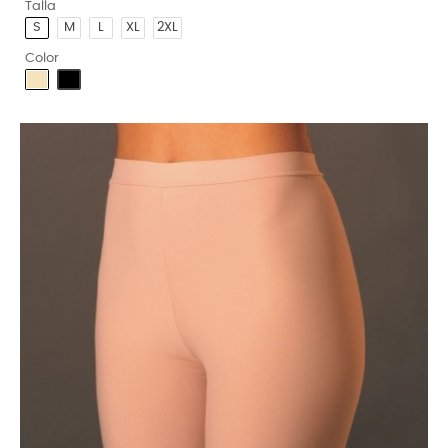
Talla
S
M
L
XL
2XL
Color
Arena
Negro