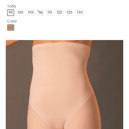
Talla
95
100
105
110
115
120
125
130
Color
Visón