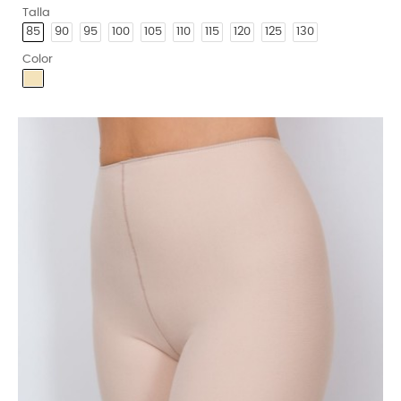
Talla
85
90
95
100
105
110
115
120
125
130
Color
Arena