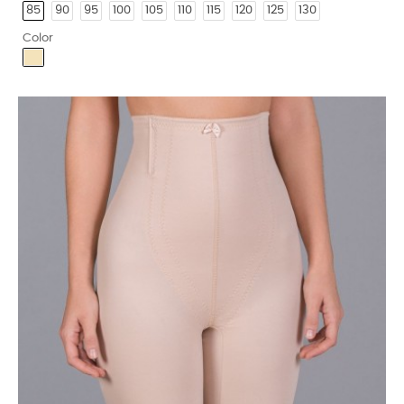
85
90
95
100
105
110
115
120
125
130
Color
Arena