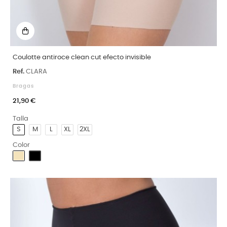
Coulotte antiroce clean cut efecto invisible
Ref.
CLARA
Bragas
21,90 €
Talla
S
M
L
XL
2XL
Color
Arena
Negro