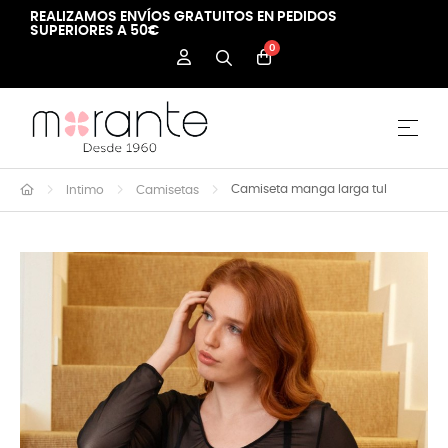
REALIZAMOS ENVÍOS GRATUITOS EN PEDIDOS
SUPERIORES A 50€
0
Nave
☰
Camiseta manga larga tul
Intimo
Camisetas