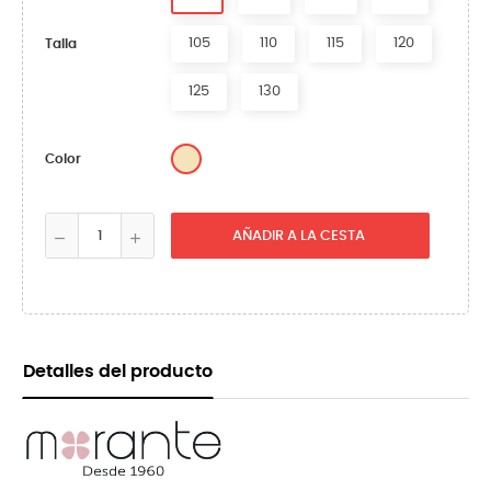
105
110
115
120
Talla
125
130
Arena
Color
AÑADIR A LA CESTA
Detalles del producto